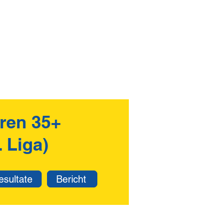
ren 35+
. Liga)
esultate
Bericht